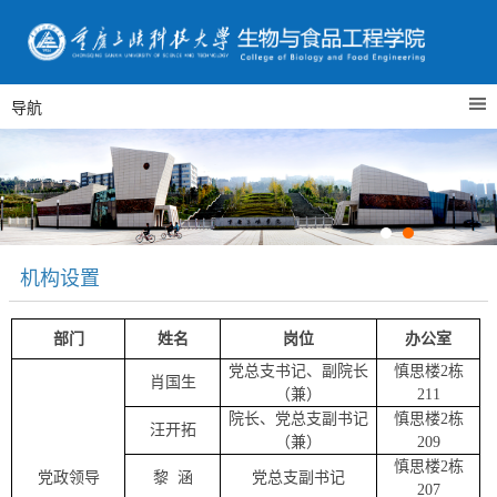
导航
机构设置
部门
姓名
岗位
办公室
党总支书记
、
副院长
慎思楼
2
栋
肖国生
（兼）
211
院长
、
党总支副书记
慎思楼
2
栋
汪开拓
（兼）
20
9
慎思楼
2
栋
党政领导
黎
涵
党总支副书记
2
07