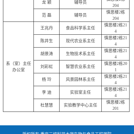
龙
颖
辅导员
204
慎思楼
2
栋
范
磊
辅导员
204
慎思楼
2
栋
21
王兆丹
食品科学系主任
4
慎思楼
2
栋
21
陈井生
现代农业系主任
4
慎思楼
2
栋
21
胡景涛
生物技术系主任
4
系
（室）
主任
慎思楼
2
栋
20
刘彩虹
智慧农业系主任
办公室
1
慎思楼
2
栋
21
杨
玲
风景园林系主任
4
慎思楼
2
栋
21
李 迪
实验室主任
4
慎思楼
2
栋
杜慧慧
实验教学中心主任
201