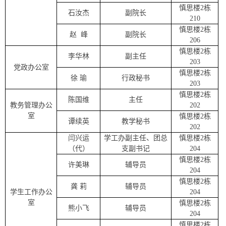
慎思楼
2
栋
石汝杰
副院长
21
0
慎思楼
2
栋
赵
峰
副院长
2
06
慎思楼
2
栋
李华林
副
主任
203
党政办公室
慎思楼
2
栋
徐
瑜
行政秘书
203
慎思楼
2
栋
陈国维
主任
教务管理办公
202
室
慎思楼
2
栋
谭续英
教学秘书
202
闫兴运
学工办副主任、团总
慎思楼
2
栋
（代）
支副书记
204
慎思楼
2
栋
许美琳
辅导员
204
慎思楼
2
栋
龚
莉
辅导员
学生工作办公
204
室
慎思楼
2
栋
熊小飞
辅导员
204
慎思楼
2
栋